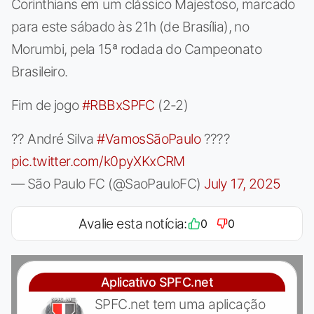
Corinthians em um clássico Majestoso, marcado
para este sábado às 21h (de Brasília), no
Morumbi, pela 15ª rodada do Campeonato
Brasileiro.
Fim de jogo
#RBBxSPFC
(2-2)
?? André Silva
#VamosSãoPaulo
????
pic.twitter.com/k0pyXKxCRM
— São Paulo FC (@SaoPauloFC)
July 17, 2025
Avalie esta notícia:
0
0
Aplicativo SPFC.net
SPFC.net tem uma aplicação