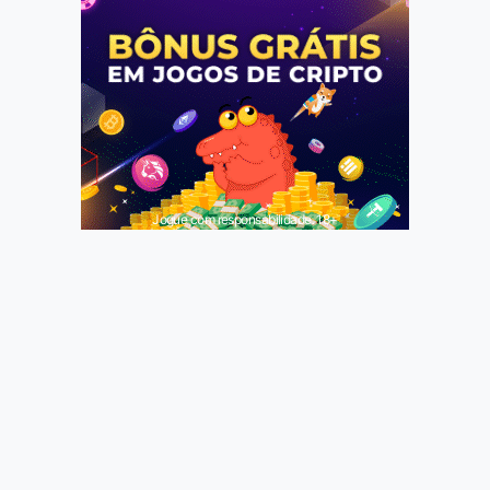
Jogue com responsabilidade. 18+