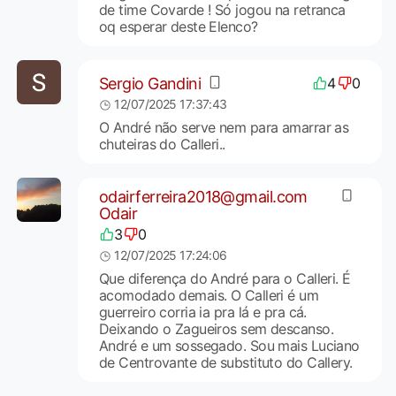
de time Covarde ! Só jogou na retranca
oq esperar deste Elenco?
Sergio Gandini
4
0
12/07/2025 17:37:43
O André não serve nem para amarrar as
chuteiras do Calleri..
odairferreira2018@gmail.com
Odair
3
0
12/07/2025 17:24:06
Que diferença do André para o Calleri. É
acomodado demais. O Calleri é um
guerreiro corria ia pra lá e pra cá.
Deixando o Zagueiros sem descanso.
André e um sossegado. Sou mais Luciano
de Centrovante de substituto do Callery.