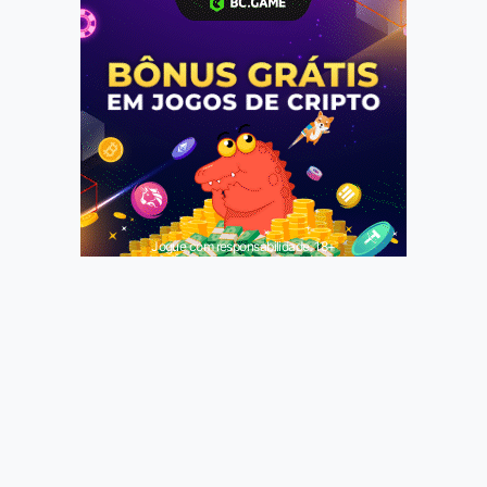
Jogue com responsabilidade. 18+