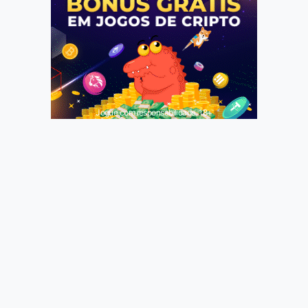
Jogue com responsabilidade. 18+