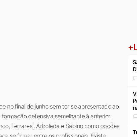
+L
S
D
V
P
e no final de junho sem ter se apresentado ao
r
a formação defensiva semelhante à anterior.
nco, Ferraresi, Arboleda e Sabino como opções
T
ca se firmar entre os profissionais. Existe