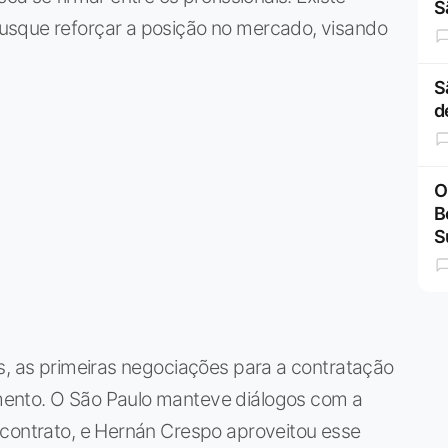
S
usque reforçar a posição no mercado, visando
S
d
O
B
S
s, as primeiras negociações para a contratação
ento. O São Paulo manteve diálogos com a
 contrato, e Hernán Crespo aproveitou esse