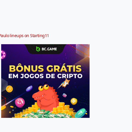
Paulo lineups on Starting11
Jogue com responsabilidade. 18+