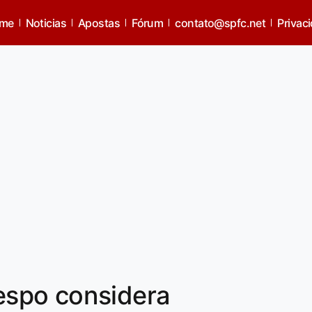
me
Noticias
Apostas
Fórum
contato@spfc.net
Privac
spo considera