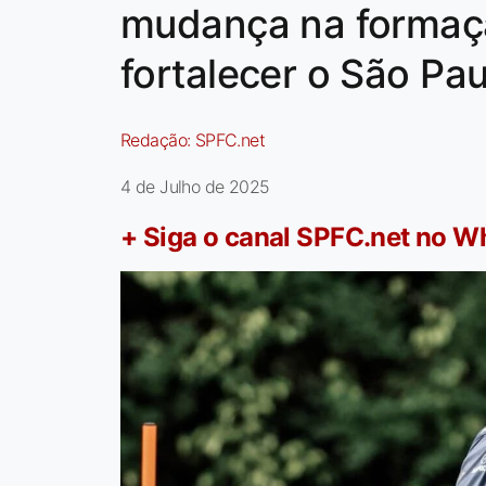
mudança na formaçã
fortalecer o São Pau
Redação:
SPFC.net
4 de Julho de 2025
+ Siga o canal SPFC.net no 