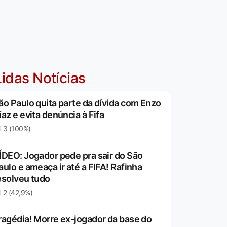
idas Notícias
ão Paulo quita parte da dívida com Enzo
íaz e evita denúncia à Fifa
3 (100%)
ÍDEO: Jogador pede pra sair do São
aulo e ameaça ir até a FIFA! Rafinha
esolveu tudo
2 (42,9%)
ragédia! Morre ex-jogador da base do