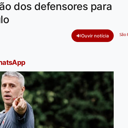
o dos defensores para
lo
São 
🔊
Ouvir notícia
WhatsApp