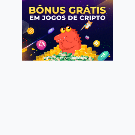
Jogue com responsabilidade. 18+