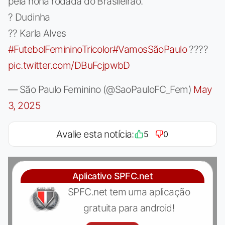
pela nona rodada do Brasileirão.
? Dudinha
?? Karla Alves
#FutebolFemininoTricolor
#VamosSãoPaulo
????
pic.twitter.com/DBuFcjpwbD
— São Paulo Feminino (@SaoPauloFC_Fem)
May
3, 2025
Avalie esta notícia:
5
0
Aplicativo SPFC.net
SPFC.net tem uma aplicação
gratuita para android!