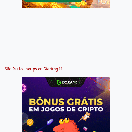
São Paulo lineups on Starting11