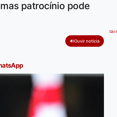
 mas patrocínio pode
São 
🔊
Ouvir notícia
WhatsApp