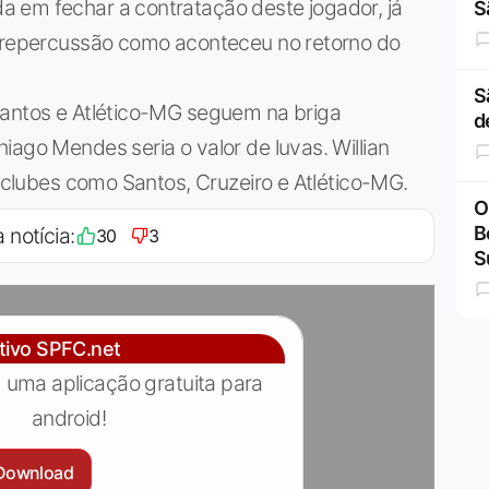
 em fechar a contratação deste jogador, já
S
a repercussão como aconteceu no retorno do
S
Santos e Atlético-MG seguem na briga
d
iago Mendes seria o valor de luvas. Willian
s clubes como Santos, Cruzeiro e Atlético-MG.
O
B
 notícia:
30
3
S
ativo SPFC.net
 uma aplicação gratuita para
android!
Download