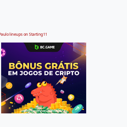
Paulo lineups on Starting11
Jogue com responsabilidade. 18+