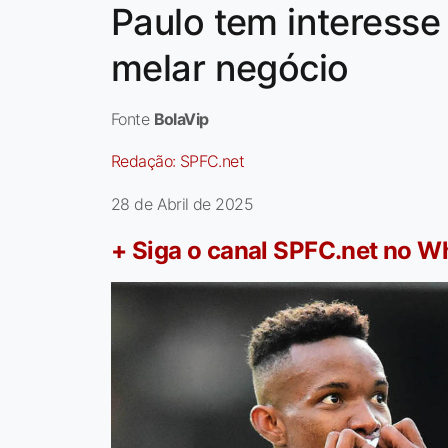
Paulo tem interesse
melar negócio
Fonte
BolaVip
Redação:
SPFC.net
28 de Abril de 2025
+ Siga o canal SPFC.net no 