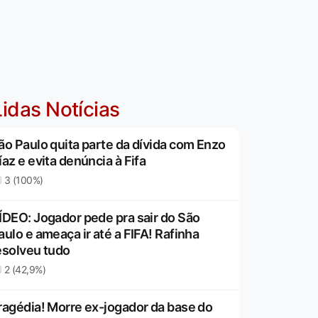
idas Notícias
ão Paulo quita parte da dívida com Enzo
íaz e evita denúncia à Fifa
3 (100%)
ÍDEO: Jogador pede pra sair do São
aulo e ameaça ir até a FIFA! Rafinha
esolveu tudo
2 (42,9%)
ragédia! Morre ex-jogador da base do