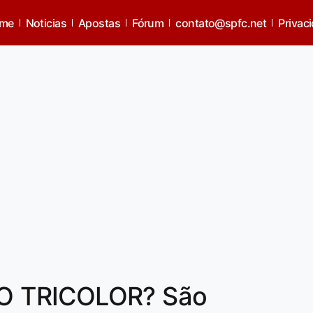
me
Noticias
Apostas
Fórum
contato@spfc.net
Privac
O TRICOLOR? São