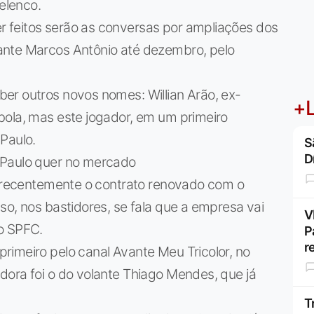
 elenco.
 feitos serão as conversas por ampliações dos
ante Marcos Antônio até dezembro, pelo
er outros novos nomes: Willian Arão, ex-
+L
bola, mas este jogador, em um primeiro
Paulo.
S
D
 Paulo quer no mercado
ve recentemente o contrato renovado com o
so, nos bastidores, se fala que a empresa vai
V
o SPFC.
P
r
rimeiro pelo canal Avante Meu Tricolor, no
dora foi o do volante Thiago Mendes, que já
T