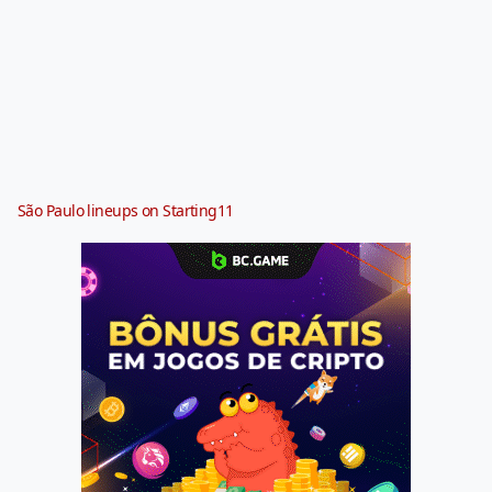
São Paulo lineups on Starting11