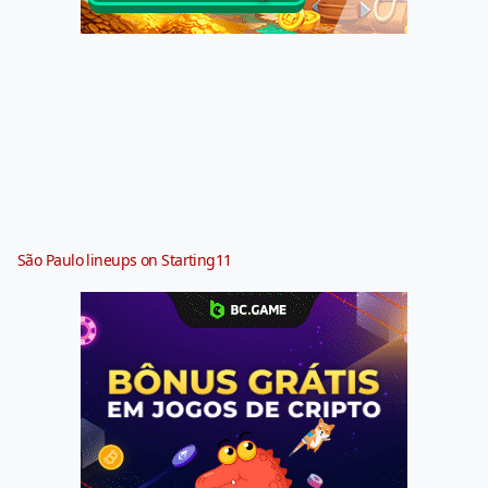
São Paulo lineups on Starting11