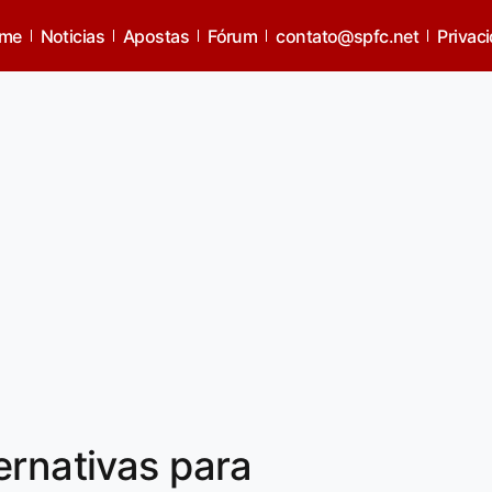
me
Noticias
Apostas
Fórum
contato@spfc.net
Privac
ernativas para