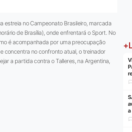
a estreia no Campeonato Brasileiro, marcada
rário de Brasília), onde enfrentará o Sport. No
iasmo é acompanhada por uma preocupação
+L
e concentra no confronto atual, o treinador
V
r a partida contra o Talleres, na Argentina,
P
r
S
a
a