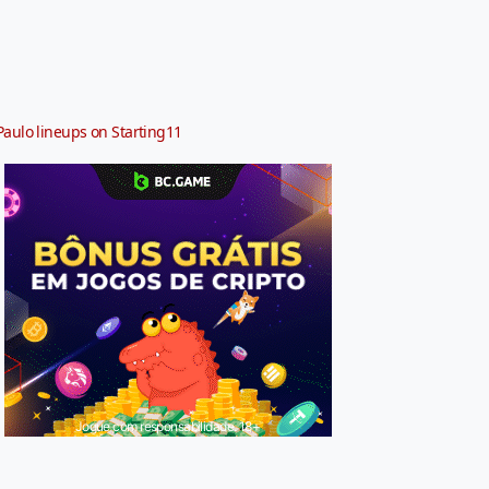
Paulo lineups on Starting11
Jogue com responsabilidade. 18+