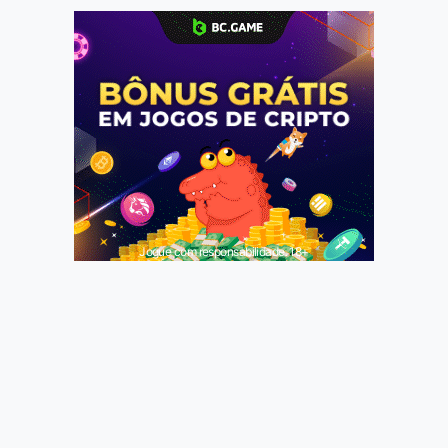
Jogue com responsabilidade. 18+