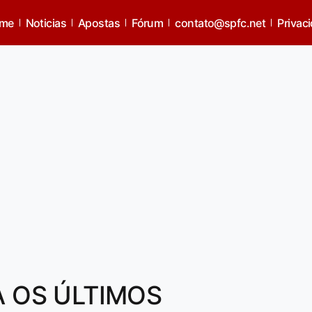
me
Noticias
Apostas
Fórum
contato@spfc.net
Privac
A OS ÚLTIMOS