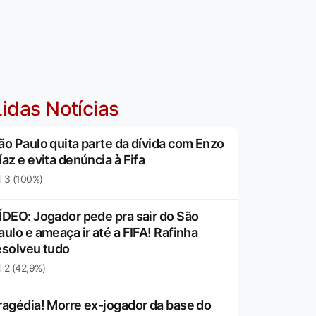
idas Notícias
ão Paulo quita parte da dívida com Enzo
íaz e evita denúncia à Fifa
3 (100%)
ÍDEO: Jogador pede pra sair do São
aulo e ameaça ir até a FIFA! Rafinha
esolveu tudo
2 (42,9%)
ragédia! Morre ex-jogador da base do