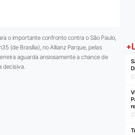
ra o importante confronto contra o São Paulo,
+L
5 (de Brasília), no Allianz Parque, pelas
 Ferreira aguarda ansiosamente a chance de
S
a decisiva.
D
V
P
r
T