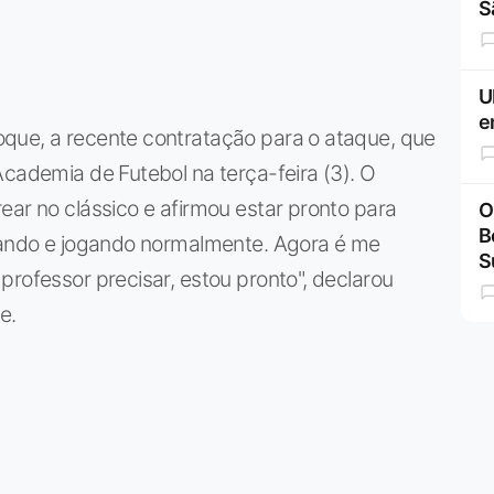
S
U
e
que, a recente contratação para o ataque, que
Academia de Futebol na terça-feira (3). O
ear no clássico e afirmou estar pronto para
O
B
inando e jogando normalmente. Agora é me
S
professor precisar, estou pronto", declarou
e.