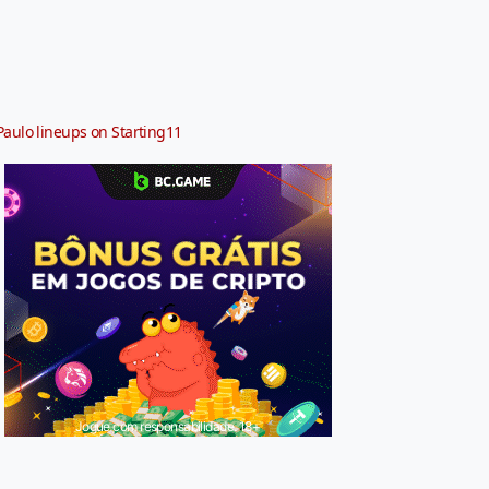
Paulo lineups on Starting11
Jogue com responsabilidade. 18+