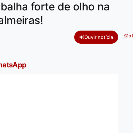
alha forte de olho na
almeiras!
São 
🔊
Ouvir notícia
WhatsApp