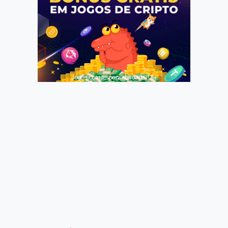
Jogue com responsabilidade. 18+