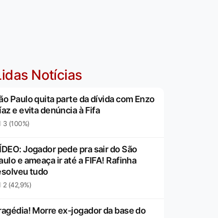
idas Notícias
ão Paulo quita parte da dívida com Enzo
íaz e evita denúncia à Fifa
3 (100%)
ÍDEO: Jogador pede pra sair do São
aulo e ameaça ir até a FIFA! Rafinha
esolveu tudo
2 (42,9%)
ragédia! Morre ex-jogador da base do