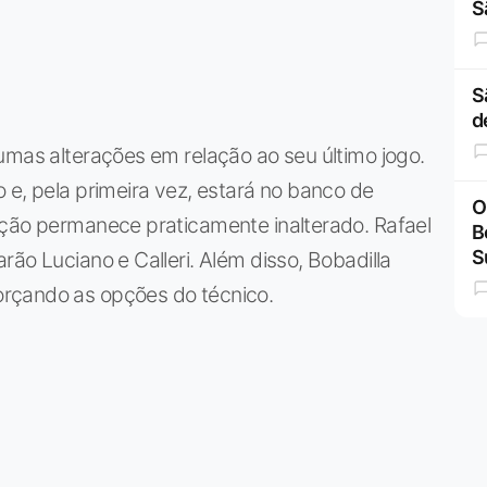
S
S
d
umas alterações em relação ao seu último jogo.
 e, pela primeira vez, estará no banco de
O
ação permanece praticamente inalterado. Rafael
B
S
ão Luciano e Calleri. Além disso, Bobadilla
rçando as opções do técnico.