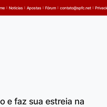
me
Noticias
Apostas
Fórum
contato@spfc.net
Privac
 e faz sua estreia na