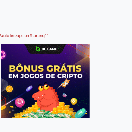
Paulo lineups on Starting11
Jogue com responsabilidade. 18+