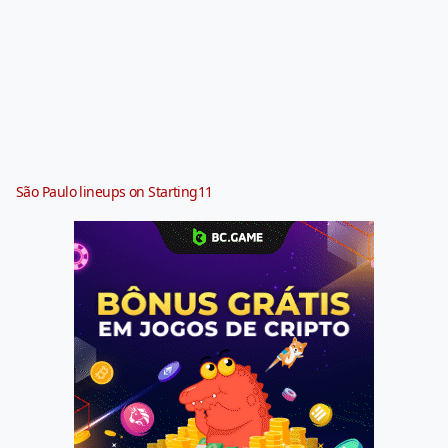
São Paulo lineups on Starting11