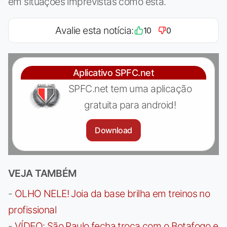
em situações imprevistas como esta.
Avalie esta notícia:
10
0
Aplicativo SPFC.net
SPFC.net tem uma aplicação
gratuita para android!
Download
VEJA TAMBÉM
-
OLHO NELE! Joia da base brilha em treinos no
profissional
-
VÍDEO: São Paulo fecha troca com o Botafogo e