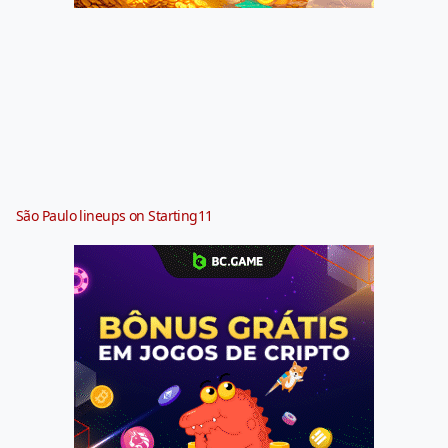
São Paulo lineups on Starting11