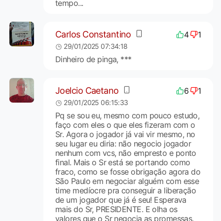
tempo...
Carlos Constantino
4
1
29/01/2025 07:34:18
Dinheiro de pinga, ***
Joelcio Caetano
6
1
29/01/2025 06:15:33
Pq se sou eu, mesmo com pouco estudo,
faço com eles o que eles fizeram com o
Sr. Agora o jogador já vai vir mesmo, no
seu lugar eu diria: não negocio jogador
nenhum com vcs, não empresto e ponto
final. Mais o Sr está se portando como
fraco, como se fosse obrigação agora do
São Paulo em negociar alguém com esse
time medíocre pra conseguir a liberação
de um jogador que já é seu! Esperava
mais do Sr, PRESIDENTE. E olha os
valores que o Sr negocia as promessas.