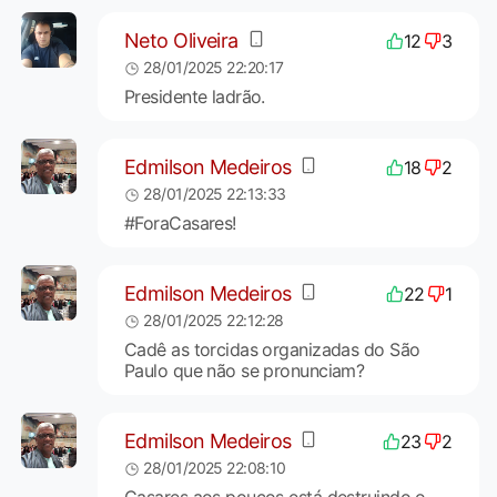
Neto Oliveira
12
3
28/01/2025 22:20:17
Presidente ladrão.
Edmilson Medeiros
18
2
28/01/2025 22:13:33
#ForaCasares!
Edmilson Medeiros
22
1
28/01/2025 22:12:28
Cadê as torcidas organizadas do São
Paulo que não se pronunciam?
Edmilson Medeiros
23
2
28/01/2025 22:08:10
Casares aos poucos está destruindo o