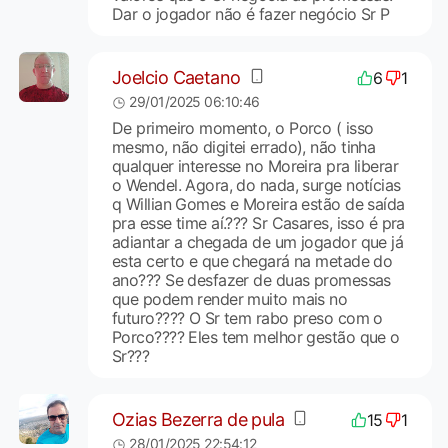
Dar o jogador não é fazer negócio Sr P
Joelcio Caetano
6
1
29/01/2025 06:10:46
De primeiro momento, o Porco ( isso
mesmo, não digitei errado), não tinha
qualquer interesse no Moreira pra liberar
o Wendel. Agora, do nada, surge notícias
q Willian Gomes e Moreira estão de saída
pra esse time aí.??? Sr Casares, isso é pra
adiantar a chegada de um jogador que já
esta certo e que chegará na metade do
ano??? Se desfazer de duas promessas
que podem render muito mais no
futuro???? O Sr tem rabo preso com o
Porco???? Eles tem melhor gestão que o
Sr???
Ozias Bezerra de pula
15
1
28/01/2025 22:54:12