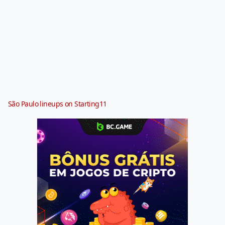
São Paulo lineups on Starting11