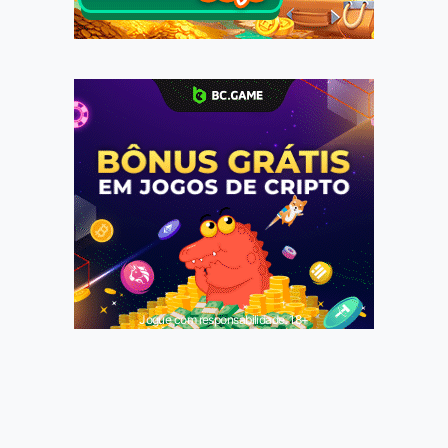
Jogue com responsabilidade. 18+