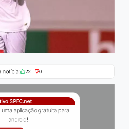
 notícia:
22
0
ativo SPFC.net
 uma aplicação gratuita para
android!