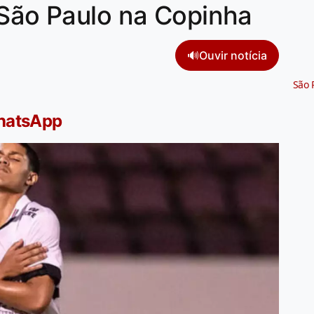
 São Paulo na Copinha
🔊
Ouvir notícia
São 
WhatsApp