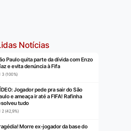
idas Notícias
ão Paulo quita parte da dívida com Enzo
íaz e evita denúncia à Fifa
3 (100%)
ÍDEO: Jogador pede pra sair do São
aulo e ameaça ir até a FIFA! Rafinha
esolveu tudo
2 (42,9%)
ragédia! Morre ex-jogador da base do