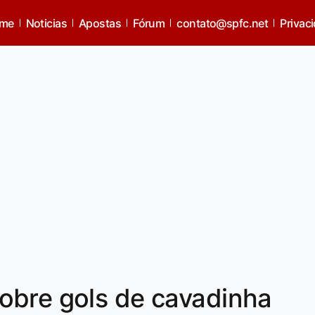
me
Noticias
Apostas
Fórum
contato@spfc.net
Privac
obre gols de cavadinha