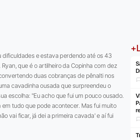
+L
u dificuldades e estava perdendo até os 43
S
Ryan, que é o artilheiro da Copinha com dez
D
 convertendo duas cobranças de pênalti nos
 uma cavadinha ousada que surpreendeu o
sua escolha: "Eu acho que fui um pouco ousado.
V
P
m em tudo que pode acontecer. Mas fui muito
r
 não vai ficar, já dei a primeira cavada' e aí fui
T