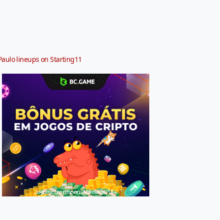
Paulo lineups on Starting11
Jogue com responsabilidade. 18+