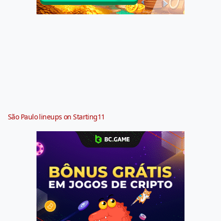
São Paulo lineups on Starting11