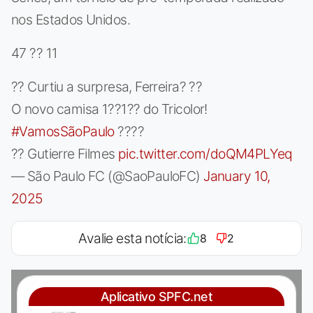
nos Estados Unidos.
47 ?? 11
?? Curtiu a surpresa, Ferreira? ??
O novo camisa 1??1?? do Tricolor!
#VamosSãoPaulo
????
?? Gutierre Filmes
pic.twitter.com/doQM4PLYeq
— São Paulo FC (@SaoPauloFC)
January 10,
2025
Avalie esta notícia:
8
2
Aplicativo SPFC.net