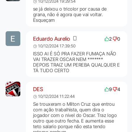
10/12/2024 19:29:54
se já deixou o tricolor por causa de
grana, não é agora que vai voltar.
Esqueçam
Eduardo Aurelio
2
0
10/12/2024 17:39:50
ISSO AI É SÓ PRA FAZER FUMAÇA NÃO
VAI TRAZER OSCAR NEM *******
DEPOIS TRAIZ UM PEREBA QUALQUER E
TÁ TUDO CERTO
DES
9
4
10/12/2024 11:22:44
Se trouxeram o Milton Cruz que entrou
com ação trabalhista, quem dira o
jogador com o nivel do Oscar. Traz logo
outro que outro fecha. E aumenta esse
teto salario porque não esta tendo
retorno nenhum