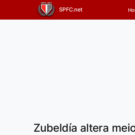
SPFC.net
Ho
Zubeldía altera mei