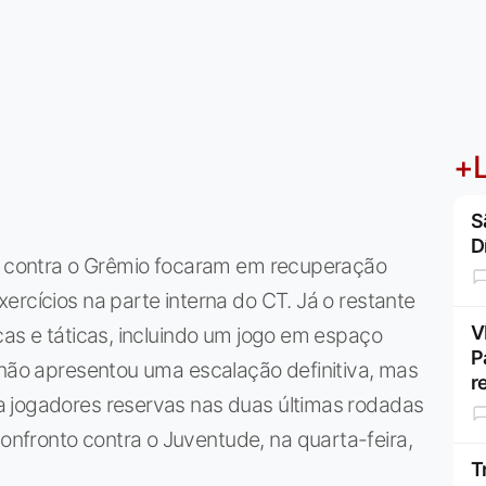
+L
S
D
da contra o Grêmio focaram em recuperação
ercícios na parte interna do CT. Já o restante
V
cas e táticas, incluindo um jogo em espaço
P
 não apresentou uma escalação definitiva, mas
r
a jogadores reservas nas duas últimas rodadas
fronto contra o Juventude, na quarta-feira,
T