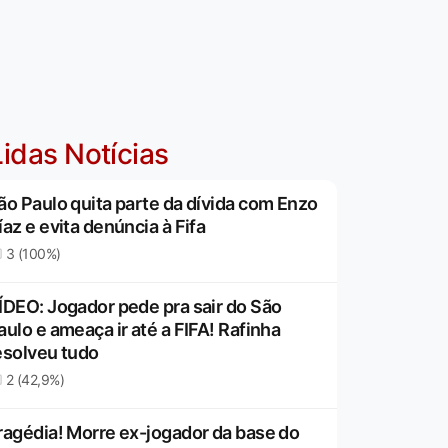
idas Notícias
ão Paulo quita parte da dívida com Enzo
íaz e evita denúncia à Fifa
3 (100%)
ÍDEO: Jogador pede pra sair do São
aulo e ameaça ir até a FIFA! Rafinha
esolveu tudo
2 (42,9%)
ragédia! Morre ex-jogador da base do