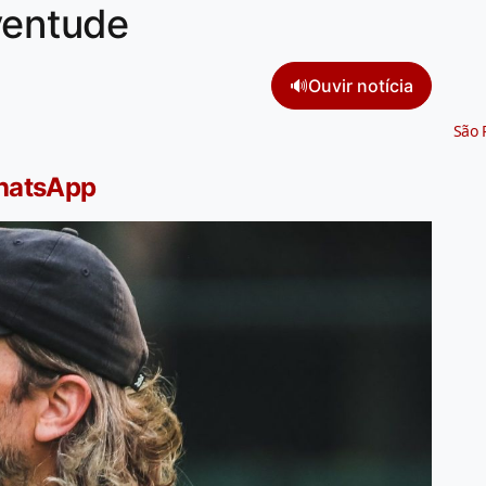
ventude
🔊
Ouvir notícia
São 
WhatsApp