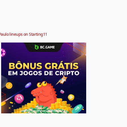
Paulo lineups on Starting11
Jogue com responsabilidade. 18+