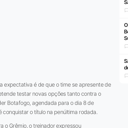
S
O
B
S
S
d
a expectativa é de que o time se apresente de
etende testar novas opções tanto contra o
der Botafogo, agendada para o dia 8 de
conquistar o título na penúltima rodada.
a o Grêmio, o treinador expressou