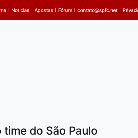
me
Noticias
Apostas
Fórum
contato@spfc.net
Privac
o time do São Paulo