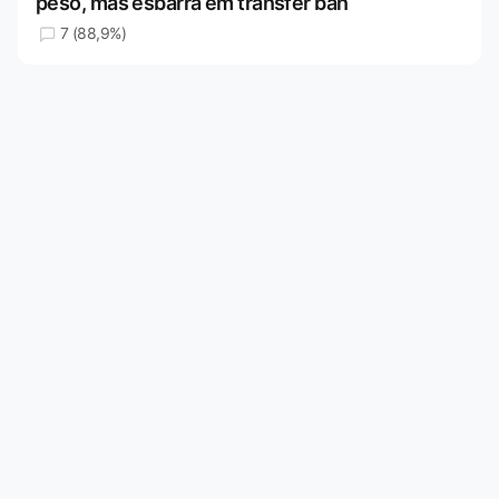
peso, mas esbarra em transfer ban
7 (88,9%)