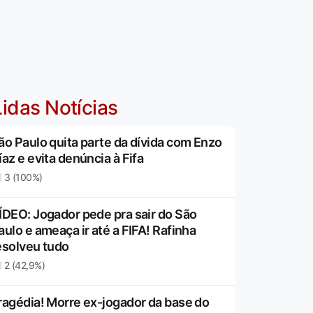
idas Notícias
ão Paulo quita parte da dívida com Enzo
íaz e evita denúncia à Fifa
3 (100%)
ÍDEO: Jogador pede pra sair do São
aulo e ameaça ir até a FIFA! Rafinha
esolveu tudo
2 (42,9%)
ragédia! Morre ex-jogador da base do