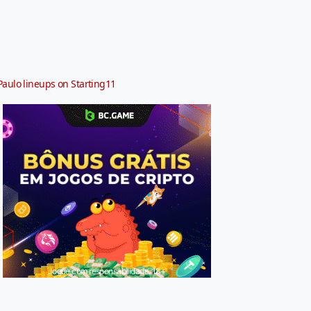
Paulo lineups on Starting11
Jogue com responsabilidade. 18+