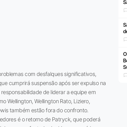
S
S
d
O
B
S
problemas com desfalques significativos,
 que cumprirá suspensão após ser expulso na
 responsabilidade de liderar a equipe em
 Wellington, Wellington Rato, Liziero,
Lewis também estão fora do confronto.
cedores é o retorno de Patryck, que poderá