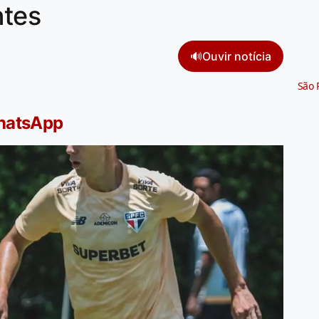
ntes
🔊
Ouvir notícia
São 
WhatsApp