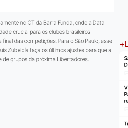
nsamente no CT da Barra Funda, onde a Data
de crucial para os clubes brasileiros
a final das competições. Para o São Paulo, esse
+L
uis Zubeldía faça os últimos ajustes para que a
S
e de grupos da próxima Libertadores.
D
V
P
r
T