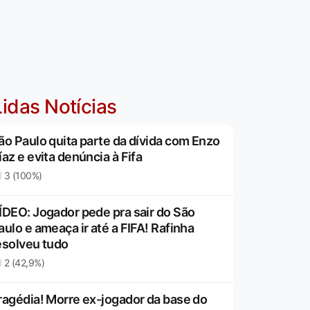
idas Notícias
ão Paulo quita parte da dívida com Enzo
íaz e evita denúncia à Fifa
3 (100%)
ÍDEO: Jogador pede pra sair do São
aulo e ameaça ir até a FIFA! Rafinha
esolveu tudo
2 (42,9%)
ragédia! Morre ex-jogador da base do