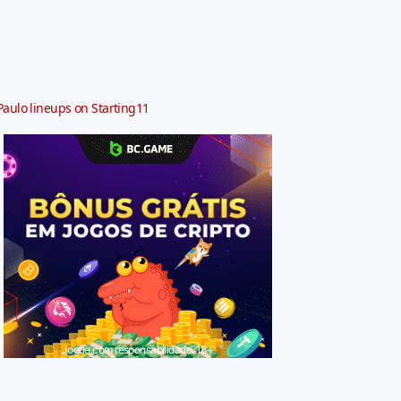
Paulo lineups on Starting11
Jogue com responsabilidade. 18+