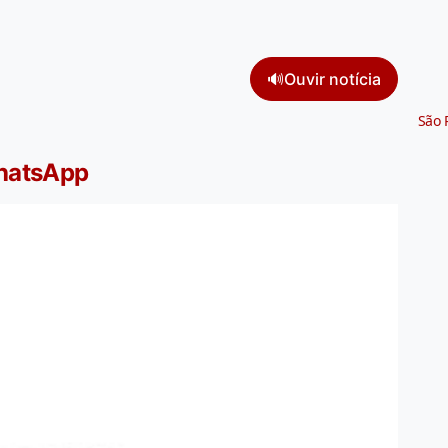
🔊
Ouvir notícia
São 
WhatsApp