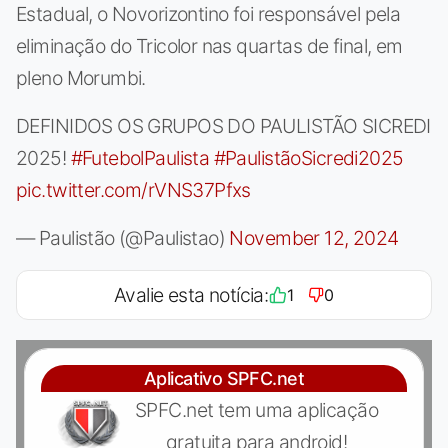
Estadual, o Novorizontino foi responsável pela
eliminação do Tricolor nas quartas de final, em
pleno Morumbi.
DEFINIDOS OS GRUPOS DO PAULISTÃO SICREDI
2025!
#FutebolPaulista
#PaulistãoSicredi2025
pic.twitter.com/rVNS37Pfxs
— Paulistão (@Paulistao)
November 12, 2024
Avalie esta notícia:
1
0
Aplicativo SPFC.net
SPFC.net tem uma aplicação
gratuita para android!