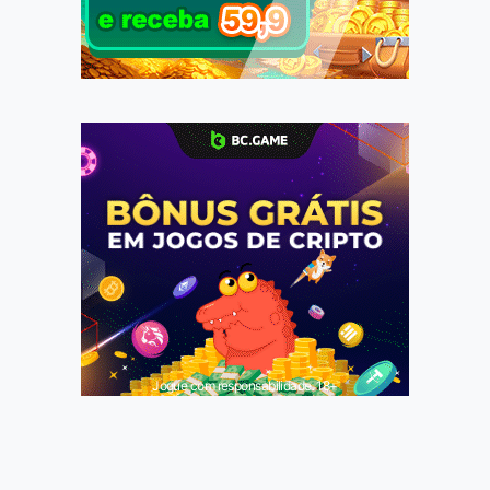
Jogue com responsabilidade. 18+