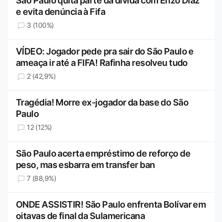
São Paulo quita parte da dívida com Enzo Díaz
e evita denúncia à Fifa
3 (100%)
VÍDEO: Jogador pede pra sair do São Paulo e
ameaça ir até a FIFA! Rafinha resolveu tudo
2 (42,9%)
Tragédia! Morre ex-jogador da base do São
Paulo
12 (12%)
São Paulo acerta empréstimo de reforço de
peso, mas esbarra em transfer ban
7 (88,9%)
ONDE ASSISTIR! São Paulo enfrenta Bolívar em
oitavas de final da Sulamericana