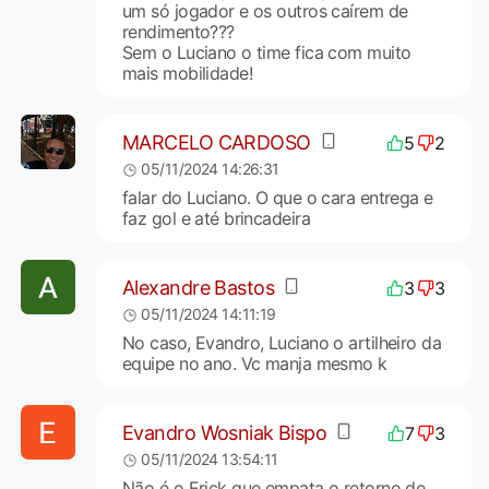
um só jogador e os outros caírem de
rendimento???
Sem o Luciano o time fica com muito
mais mobilidade!
MARCELO CARDOSO
5
2
05/11/2024 14:26:31
falar do Luciano. O que o cara entrega e
faz gol e até brincadeira
Alexandre Bastos
3
3
05/11/2024 14:11:19
No caso, Evandro, Luciano o artilheiro da
equipe no ano. Vc manja mesmo k
Evandro Wosniak Bispo
7
3
05/11/2024 13:54:11
Não é o Erick que empata o retorno de