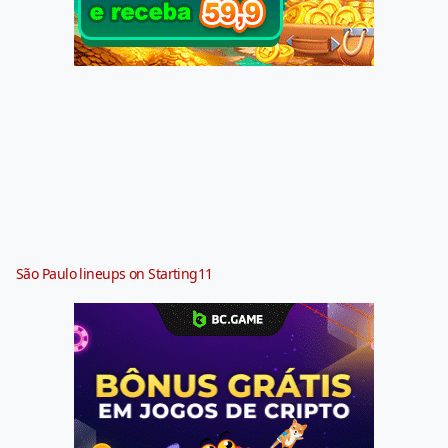
São Paulo lineups on Starting11