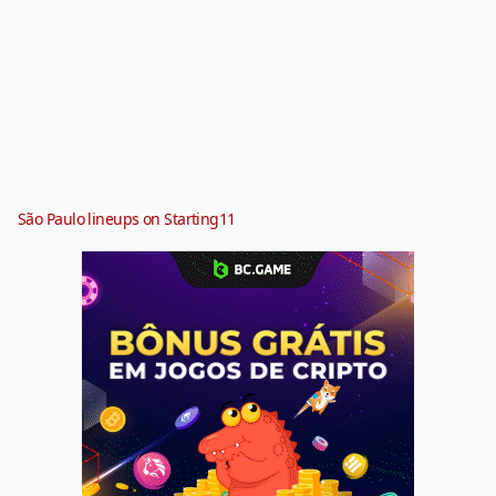
São Paulo lineups on Starting11