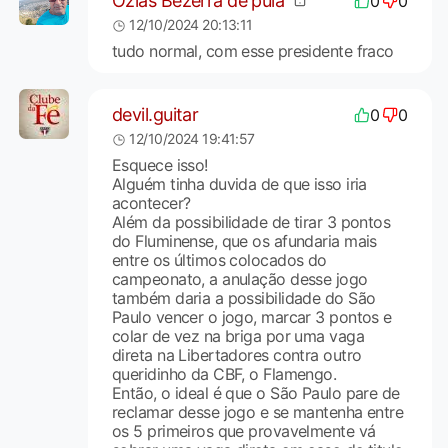
Ozias Bezerra de pula
0
0
12/10/2024 20:13:11
tudo normal, com esse presidente fraco
devil.guitar
0
0
12/10/2024 19:41:57
Esquece isso!
Alguém tinha duvida de que isso iria
acontecer?
Além da possibilidade de tirar 3 pontos
do Fluminense, que os afundaria mais
entre os últimos colocados do
campeonato, a anulação desse jogo
também daria a possibilidade do São
Paulo vencer o jogo, marcar 3 pontos e
colar de vez na briga por uma vaga
direta na Libertadores contra outro
queridinho da CBF, o Flamengo.
Então, o ideal é que o São Paulo pare de
reclamar desse jogo e se mantenha entre
os 5 primeiros que provavelmente vá