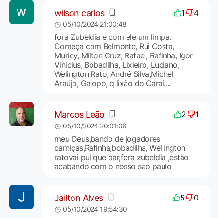
wilson carlos
1
4
05/10/2024 21:00:48
fora Zubeldia e com ele um limpa.
Começa com Belmonte, Rui Costa,
Muricy, Milton Cruz, Rafael, Rafinha, Igor
Vinicius, Bobadilha, Lixieiro, Luciano,
Welington Rato, André Silva,Michel
Araújo, Galopo, q lixão do Caraí....
Marcos Leão
2
1
05/10/2024 20:01:06
meu Deus,bando de jogadores
carniças,Rafinha,bobadilha, Wellington
ratovai pul que par,fora zubeldia ,estão
acabando com o nosso são paulo
Jailton Alves
5
0
05/10/2024 19:54:30