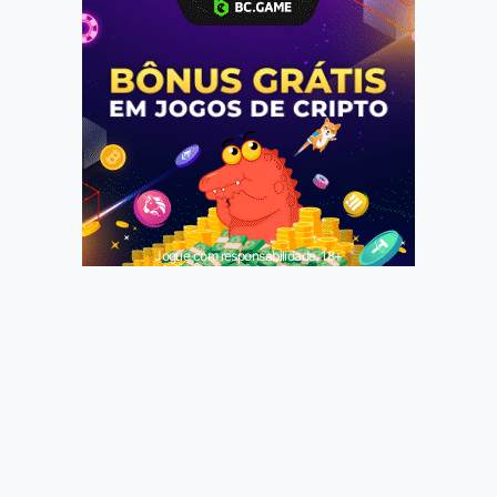
Jogue com responsabilidade. 18+