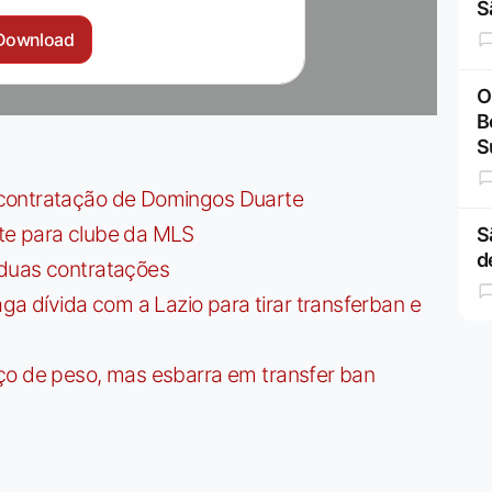
S
Download
O
B
S
contratação de Domingos Duarte
te para clube da MLS
S
d
 duas contratações
dívida com a Lazio para tirar transferban e
ço de peso, mas esbarra em transfer ban