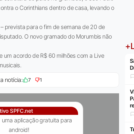
contra o Corinthians dentro de casa, levando o
 – prevista para o fim de semana de 20 de
r disputado. O novo gramado do Morumbis não
+L
e um acordo de R$ 60 milhões com a Live
S
musicais.
D
a notícia:
7
1
V
P
r
ativo SPFC.net
 uma aplicação gratuita para
android!
T