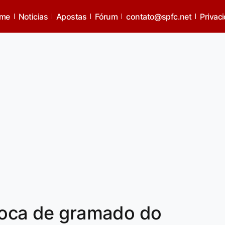
me
Noticias
Apostas
Fórum
contato@spfc.net
Privac
troca de gramado do