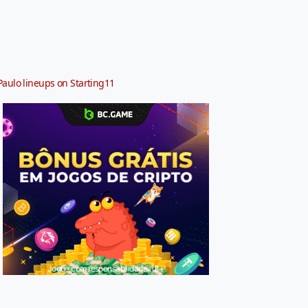
Paulo lineups on Starting11
Jogue com responsabilidade. 18+