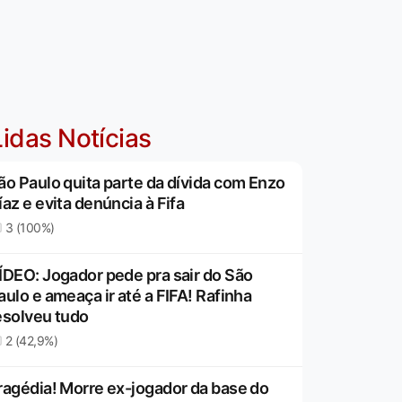
idas Notícias
ão Paulo quita parte da dívida com Enzo
íaz e evita denúncia à Fifa
3 (100%)
ÍDEO: Jogador pede pra sair do São
aulo e ameaça ir até a FIFA! Rafinha
esolveu tudo
2 (42,9%)
ragédia! Morre ex-jogador da base do