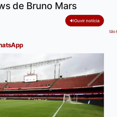
ws de Bruno Mars
🔊
Ouvir notícia
São 
WhatsApp