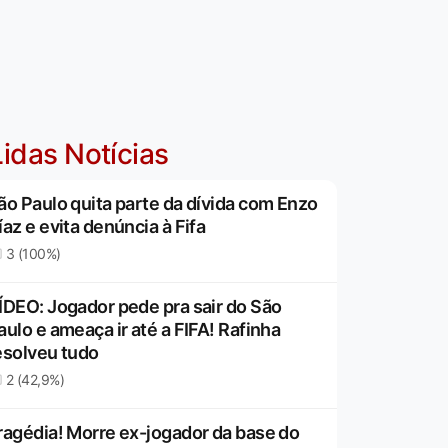
idas Notícias
ão Paulo quita parte da dívida com Enzo
íaz e evita denúncia à Fifa
3 (100%)
ÍDEO: Jogador pede pra sair do São
aulo e ameaça ir até a FIFA! Rafinha
esolveu tudo
2 (42,9%)
ragédia! Morre ex-jogador da base do