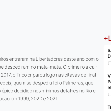
+L
S
D
eiros entraram na Libertadores deste ano com o
e despediram no mata-mata. O primeiro a cair
17, o Tricolor parou logo nas oitavas de final
V
P
depois, quem se despediu foi o Palmeiras, que
r
épico decidido nos mínimos detalhes no Rio e
peão em 1999, 2020 e 2021.
T