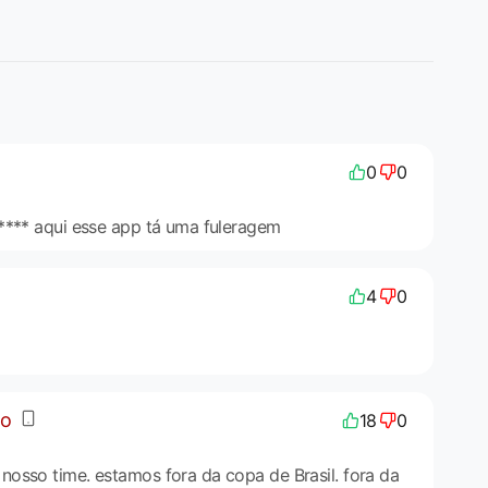
0
0
**** aqui esse app tá uma fuleragem
4
0
do
18
0
osso time. estamos fora da copa de Brasil. fora da