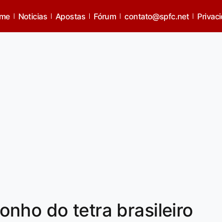
me
Noticias
Apostas
Fórum
contato@spfc.net
Privac
nho do tetra brasileiro