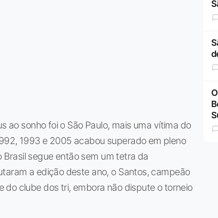
S
S
d
O
B
S
us ao sonho foi o São Paulo, mais uma vítima do
1992, 1993 e 2005 acabou superado em pleno
Brasil segue então sem um tetra da
putaram a edição deste ano, o Santos, campeão
do clube dos tri, embora não dispute o torneio