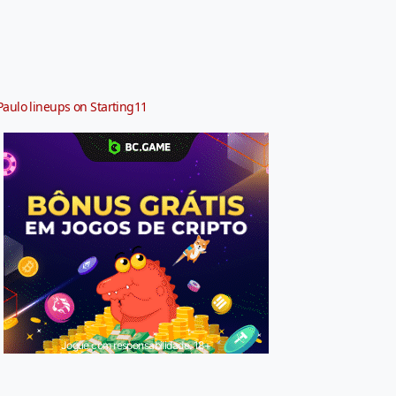
Paulo lineups on Starting11
Jogue com responsabilidade. 18+