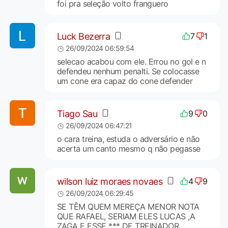
foi pra seleção volto franguero
Luck Bezerra
7
1
26/09/2024 06:59:54
selecao acabou com ele. Errou no gol e n
defendeu nenhum penalti. Se colocasse
um cone era capaz do cone defender
Tiago Sau
9
0
26/09/2024 06:47:21
o cara treina, estuda o adversário e não
acerta um canto mesmo q não pegasse
wilson luiz moraes novaes
4
9
26/09/2024 06:29:45
SE TÊM QUEM MEREÇA MENOR NOTA
QUE RAFAEL, SERIAM ELES LUCAS ,A
ZAGA E ESSE *** DE TREINADOR,