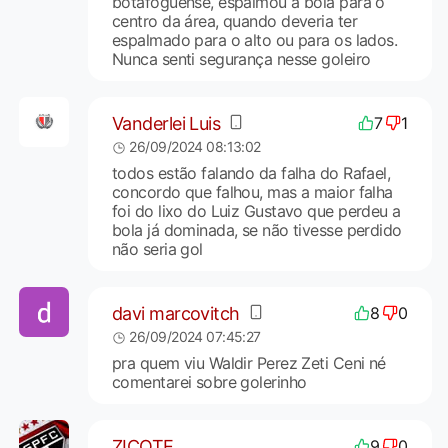
botafoguense, espalmou a bola para o
centro da área, quando deveria ter
espalmado para o alto ou para os lados.
Nunca senti segurança nesse goleiro
Vanderlei Luis
7
1
26/09/2024 08:13:02
todos estão falando da falha do Rafael,
concordo que falhou, mas a maior falha
foi do lixo do Luiz Gustavo que perdeu a
bola já dominada, se não tivesse perdido
não seria gol
davi marcovitch
8
0
26/09/2024 07:45:27
pra quem viu Waldir Perez Zeti Ceni né
comentarei sobre golerinho
ZICOTE
9
0