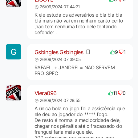
26/09/2024 07:44:21
K ele estuda os adversários e bla bla bla
blá mais não vai em nenhum canto certo
,não tem nenhuma foto dele tentando
defender .
Gsbingles Gsbingles
9
1
26/09/2024 07:39:05
RAFAEL. + JANDREI = NÃO SERVEM
PRO. SPFC
Viera096
11
0
26/09/2024 07:28:55
A única bola no jogo foi a assistência que
ele deu ao jogador do ***** fogo.
De resto é normal a mediocridade dele,
chegar nos pênaltis até o fracassado do
franguei faria mais que ele.
300 cobranças por semana pra uma