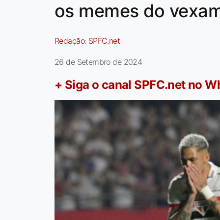
os memes do vexame
Redação:
SPFC.net
26 de Setembro de 2024
+ Siga o canal SPFC.net no 