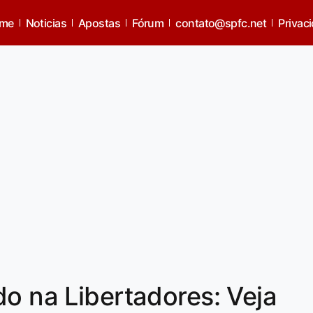
me
Noticias
Apostas
Fórum
contato@spfc.net
Privac
do na Libertadores: Veja