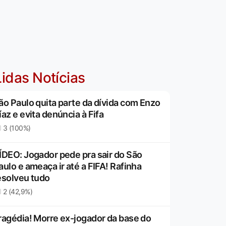
idas Notícias
ão Paulo quita parte da dívida com Enzo
íaz e evita denúncia à Fifa
3 (100%)
ÍDEO: Jogador pede pra sair do São
aulo e ameaça ir até a FIFA! Rafinha
esolveu tudo
2 (42,9%)
ragédia! Morre ex-jogador da base do