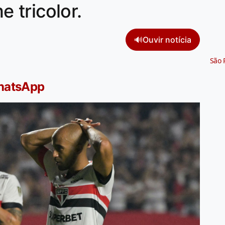
 tricolor.
🔊
Ouvir notícia
São 
WhatsApp