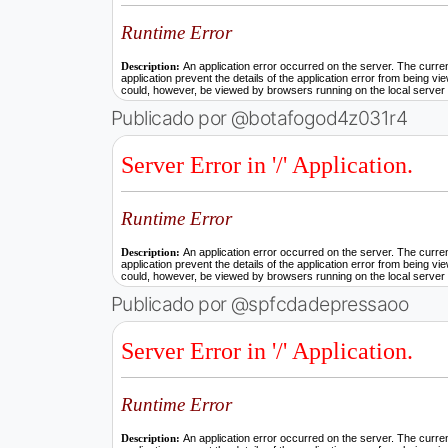
Publicado por @botafogod4z031r4
Publicado por @spfcdadepressaoo