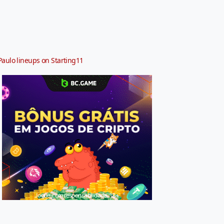
Paulo lineups on Starting11
Jogue com responsabilidade. 18+