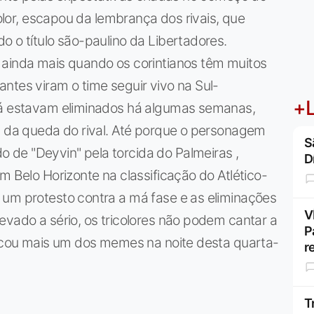
color, escapou da lembrança dos rivais, que
o o título são-paulino da Libertadores.
 ainda mais quando os corintianos têm muitos
ntes viram o time seguir vivo na Sul-
+L
 já estavam eliminados há algumas semanas,
a da queda do rival. Até porque o personagem
S
de "Deyvin" pela torcida do Palmeiras ,
D
m Belo Horizonte na classificação do Atlético-
 um protesto contra a má fase e as eliminações
V
evado a sério, os tricolores não podem cantar a
P
rincou mais um dos memes na noite desta quarta-
r
T