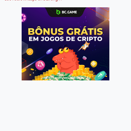
Jogue com responsabilidade. 18+