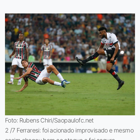
Foto: Rubens Chiri/Saopaulofc.net
2 /7 Ferraresi: foi acionado improvisado e mesmo