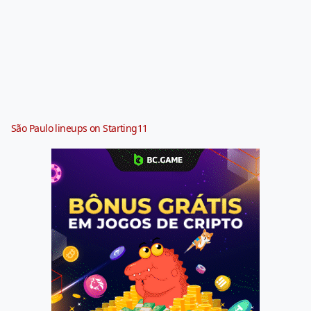
São Paulo lineups on Starting11