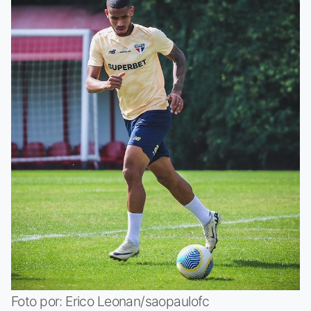
Foto por: Erico Leonan/saopaulofc