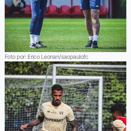
Foto por: Erico Leonan/saopaulofc