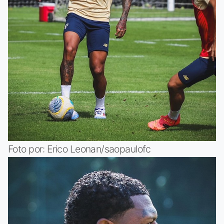
Foto por: Erico Leonan/saopaulofc