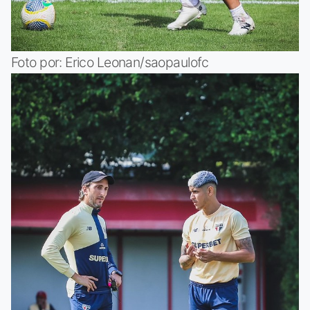
Foto por: Erico Leonan/saopaulofc