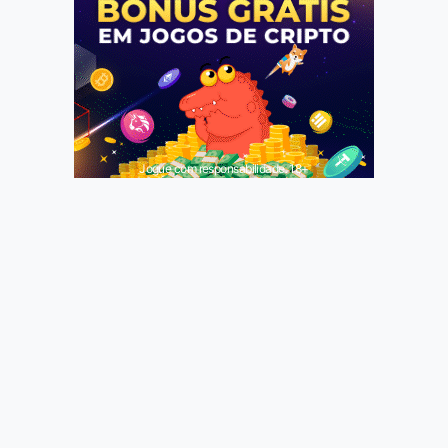
Jogue com responsabilidade. 18+