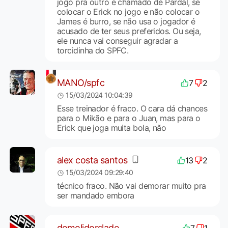
jogo pra outro é chamado de Pardal, se
colocar o Erick no jogo e não colocar o
James é burro, se não usa o jogador é
acusado de ter seus preferidos. Ou seja,
ele nunca vai conseguir agradar a
torcidinha do SPFC.
MANO/spfc
7
2
15/03/2024 10:04:39
Esse treinador é fraco. O cara dá chances
para o Mikão e para o Juan, mas para o
Erick que joga muita bola, não
alex costa santos
13
2
15/03/2024 09:29:40
técnico fraco. Não vai demorar muito pra
ser mandado embora
demolidorslade
7
1