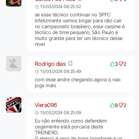
15/03/2024 08:25:52
se esse técnico continuar no SPFC
infelizmente vamos brigar para não cair
no campeonato brasileiro, esse carpine é
técnico de time pequeno, São Paulo é
muito grande para ter um técnico desse
nível
Rodrigo dias
3
2
15/03/2024 08:25:49
com esse andre chegando.agora q nao
joga mais
Viera096
8
2
15/03/2024 08:25:09
Eu não entendo como defendem
cegamente está porcaria deste
TREINERO.
O elenco é reco de bons jogadores e os