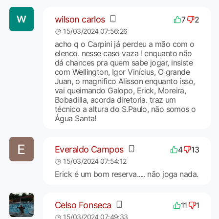
wilson carlos
7
2
15/03/2024 07:56:26
acho q o Carpini já perdeu a mão com o
elenco. nesse caso vaza ! enquanto não
dá chances pra quem sabe jogar, insiste
com Wellington, Igor Vinícius, O grande
Juan, o magnifico Alisson enquanto isso,
vai queimando Galopo, Erick, Moreira,
Bobadilla, acorda diretoria. traz um
técnico a altura do S.Paulo, não somos o
Água Santa!
Everaldo Campos
4
13
15/03/2024 07:54:12
Erick é um bom reserva..... não joga nada.
Celso Fonseca
11
1
15/03/2024 07:49:33