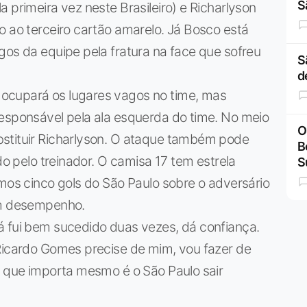
S
 primeira vez neste Brasileiro) e Richarlyson
o ao terceiro cartão amarelo. Já Bosco está
gos da equipe pela fratura na face que sofreu
S
d
ocupará os lugares vagos no time, mas
responsável pela ala esquerda do time. No meio
O
stituir Richarlyson. O ataque também pode
B
do pelo treinador. O camisa 17 tem estrela
S
imos cinco gols do São Paulo sobre o adversário
om desempenho.
á fui bem sucedido duas vezes, dá confiança.
 Ricardo Gomes precise de mim, vou fazer de
o que importa mesmo é o São Paulo sair