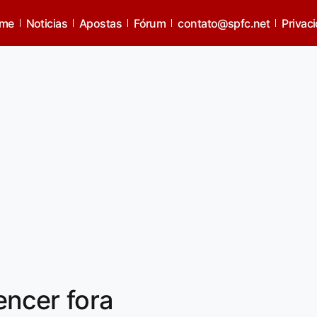
me
Noticias
Apostas
Fórum
contato@spfc.net
Privac
encer fora