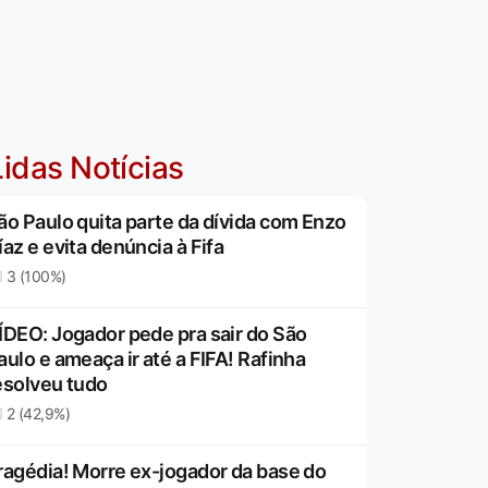
idas Notícias
ão Paulo quita parte da dívida com Enzo
íaz e evita denúncia à Fifa
3 (100%)
ÍDEO: Jogador pede pra sair do São
aulo e ameaça ir até a FIFA! Rafinha
esolveu tudo
2 (42,9%)
ragédia! Morre ex-jogador da base do