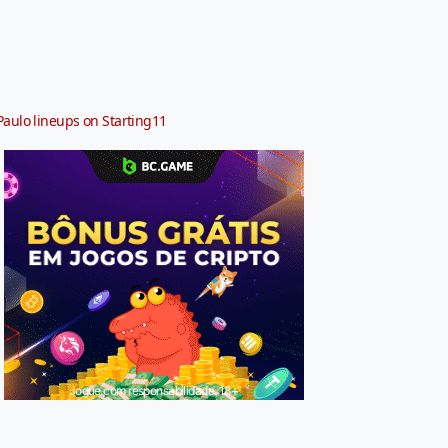
Paulo lineups on Starting11
Jogue com responsabilidade. 18+