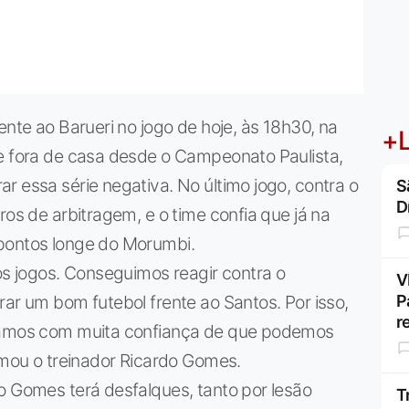
ente ao Barueri no jogo de hoje, às 18h30, na
+L
ce fora de casa desde o Campeonato Paulista,
r essa série negativa. No último jogo, contra o
S
D
ros de arbitragem, e o time confia que já na
 pontos longe do Morumbi.
 jogos. Conseguimos reagir contra o
V
rar um bom futebol frente ao Santos. Por isso,
P
r
stamos com muita confiança de que podemos
irmou o treinador Ricardo Gomes.
o Gomes terá desfalques, tanto por lesão
T