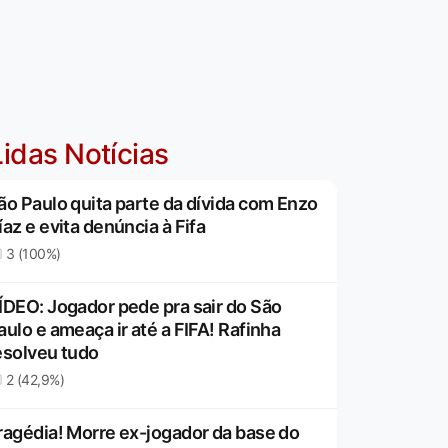
idas Notícias
ão Paulo quita parte da dívida com Enzo
íaz e evita denúncia à Fifa
3 (100%)
ÍDEO: Jogador pede pra sair do São
aulo e ameaça ir até a FIFA! Rafinha
esolveu tudo
2 (42,9%)
ragédia! Morre ex-jogador da base do