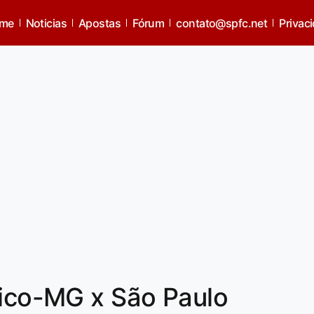
me
Noticias
Apostas
Fórum
contato@spfc.net
Privac
tico-MG x São Paulo