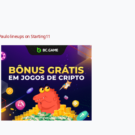
Paulo lineups on Starting11
Jogue com responsabilidade. 18+