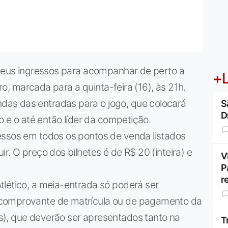
 seus ingressos para acompanhar de perto a
+L
iro, marcada para a quinta-feira (16), às 21h.
as das entradas para o jogo, que colocará
S
D
ro e o até então líder da competição.
essos em todos os pontos de venda listados
r. O preço dos bilhetes é de R$ 20 (inteira) e
V
P
r
tlético, a meia-entrada só poderá ser
(comprovante de matrícula ou de pagamento da
), que deverão ser apresentados tanto na
T