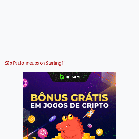
São Paulo lineups on Starting11