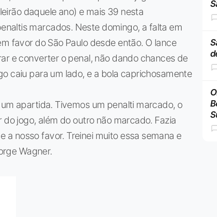
S
sileirão daquele ano) e mais 39 nesta
naltis marcados. Neste domingo, a falta em
 em favor do São Paulo desde então. O lance
S
d
rar e converter o penal, não dando chances de
go caiu para um lado, e a bola caprichosamente
O
B
m um apartida. Tivemos um penalti marcado, o
S
r do jogo, além do outro não marcado. Fazia
 a nosso favor. Treinei muito essa semana e
 Jorge Wagner.