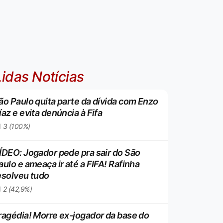
idas Notícias
ão Paulo quita parte da dívida com Enzo
íaz e evita denúncia à Fifa
3 (100%)
ÍDEO: Jogador pede pra sair do São
aulo e ameaça ir até a FIFA! Rafinha
esolveu tudo
2 (42,9%)
ragédia! Morre ex-jogador da base do