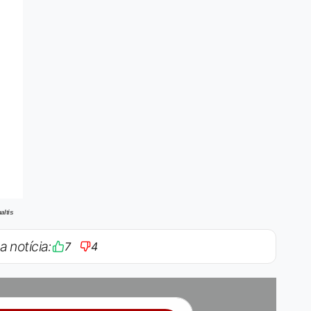
altis
a notícia:
7
4