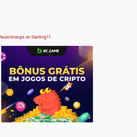
Paulo lineups on Starting11
Jogue com responsabilidade. 18+