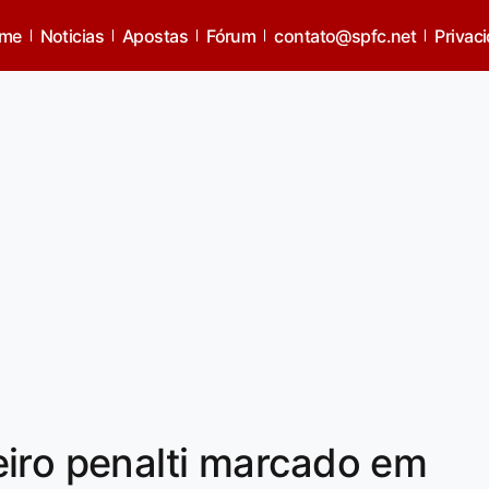
me
Noticias
Apostas
Fórum
contato@spfc.net
Privac
eiro penalti marcado em