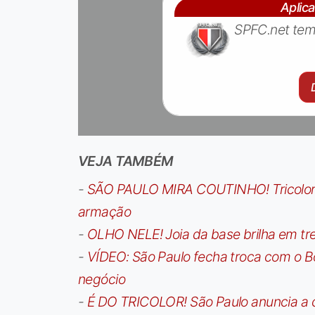
Aplic
SPFC.net tem
VEJA TAMBÉM
-
SÃO PAULO MIRA COUTINHO! Tricolor a
armação
-
OLHO NELE! Joia da base brilha em trei
-
VÍDEO: São Paulo fecha troca com o Bo
negócio
-
É DO TRICOLOR! São Paulo anuncia a 