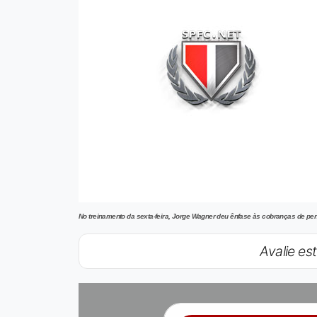
No treinamento da sexta-feira, Jorge Wagner deu ênfase às cobranças de pen
Avalie est