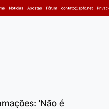
me
Noticias
Apostas
Fórum
contato@spfc.net
Privac
amações: 'Não é