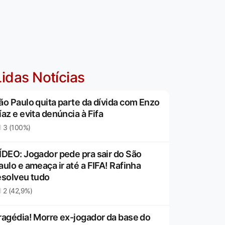
idas Notícias
ão Paulo quita parte da dívida com Enzo
íaz e evita denúncia à Fifa
3 (100%)
ÍDEO: Jogador pede pra sair do São
aulo e ameaça ir até a FIFA! Rafinha
esolveu tudo
2 (42,9%)
ragédia! Morre ex-jogador da base do