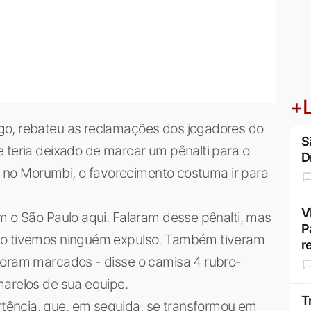
+L
go, rebateu as reclamações dos jogadores do
S
 teria deixado de marcar um pênalti para o
D
e, no Morumbi, o favorecimento costuma ir para
V
m o São Paulo aqui. Falaram desse pênalti, mas
P
ão tivemos ninguém expulso. Também tiveram
r
foram marcados - disse o camisa 4 rubro-
marelos de sua equipe.
T
ência, que, em seguida, se transformou em