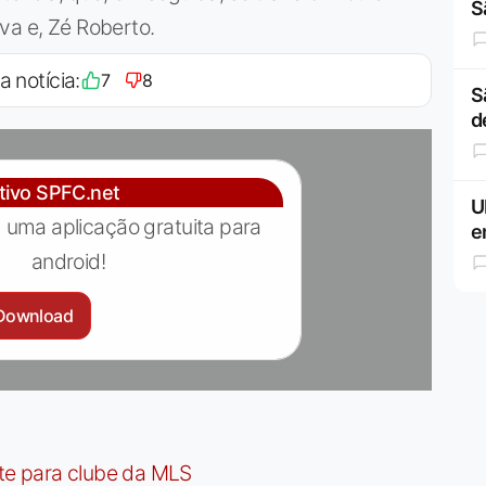
S
va e, Zé Roberto.
a notícia:
7
8
S
d
ativo SPFC.net
U
 uma aplicação gratuita para
e
android!
Download
te para clube da MLS