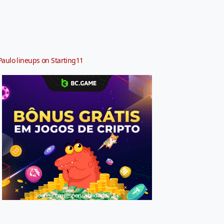
Paulo lineups on Starting11
Jogue com responsabilidade. 18+