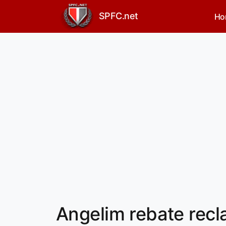
SPFC.net
Ho
Angelim rebate recl