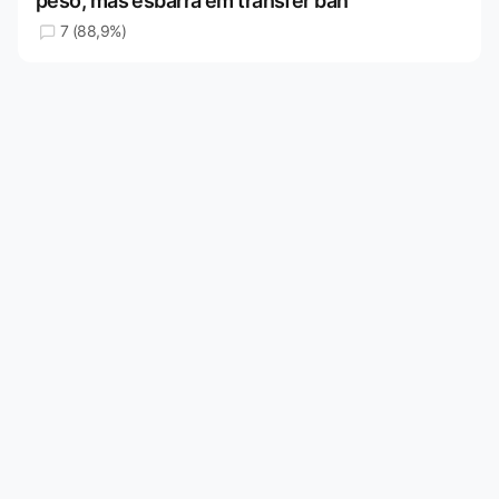
peso, mas esbarra em transfer ban
7 (88,9%)