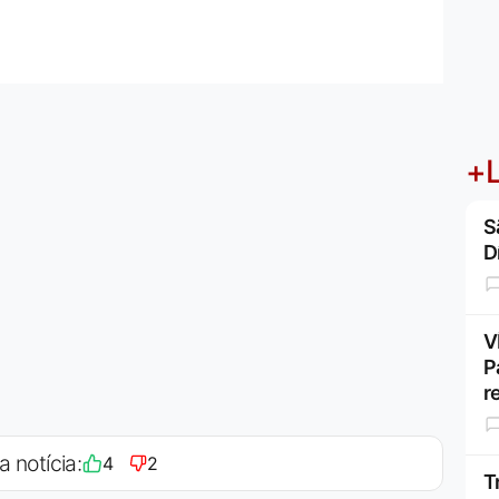
+L
S
D
V
P
r
a notícia:
4
2
T