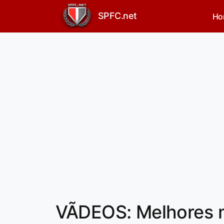
SPFC.net
Ho
VÃDEOS: Melhores