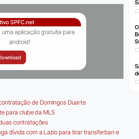
S
ativo SPFC.net
O
 uma aplicação gratuita para
B
android!
S
Download
S
d
contratação de Domingos Duarte
te para clube da MLS
 duas contratações
dívida com a Lazio para tirar transferban e