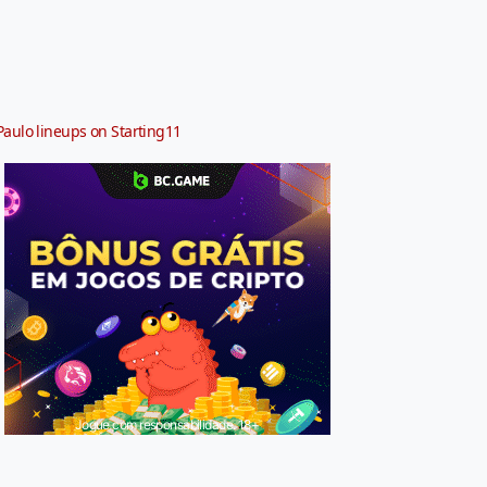
Paulo lineups on Starting11
Jogue com responsabilidade. 18+