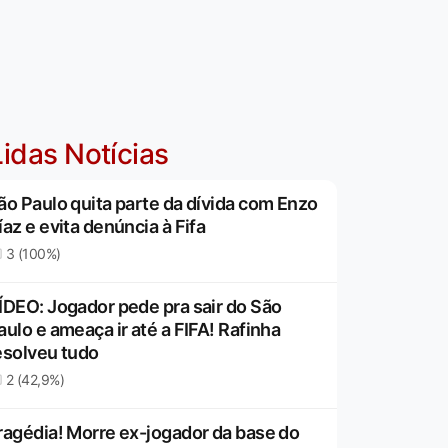
idas Notícias
ão Paulo quita parte da dívida com Enzo
íaz e evita denúncia à Fifa
3 (100%)
ÍDEO: Jogador pede pra sair do São
aulo e ameaça ir até a FIFA! Rafinha
esolveu tudo
2 (42,9%)
ragédia! Morre ex-jogador da base do