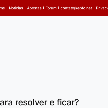
me
Noticias
Apostas
Fórum
contato@spfc.net
Privac
ra resolver e ficar?