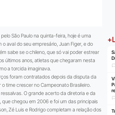
 pelo São Paulo na quinta-feira, hoje é uma
+L
 o aval do seu empresário, Juan Figer, e do
m sabe se o chileno, que só vai poder estrear
S
D
os últimos anos, atletas que chegaram nesta
o a torcida imaginava.
rços foram contratados depois da disputa da
V
r o time crescer no Campeonato Brasileiro.
P
r
essalvas. O grande acerto da diretoria e da
a, que chegou em 2006 e foi um das principais
son, Zé Luis e Rodrigo completam a relação dos
T