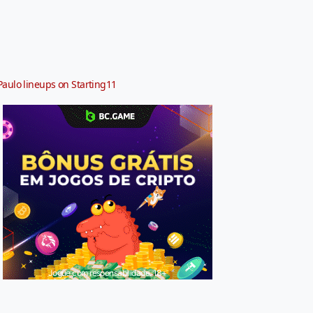
Paulo lineups on Starting11
Jogue com responsabilidade. 18+