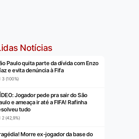
idas Notícias
ão Paulo quita parte da dívida com Enzo
íaz e evita denúncia à Fifa
3 (100%)
ÍDEO: Jogador pede pra sair do São
aulo e ameaça ir até a FIFA! Rafinha
esolveu tudo
2 (42,9%)
ragédia! Morre ex-jogador da base do