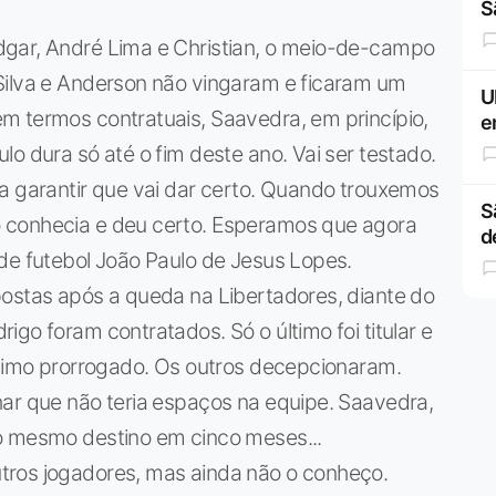
S
dgar, André Lima e Christian, o meio-de-campo
Silva e Anderson não vingaram e ficaram um
U
m termos contratuais, Saavedra, em princípio,
e
o dura só até o fim deste ano. Vai ser testado.
a garantir que vai dar certo. Quando trouxemos
S
 conhecia e deu certo. Esperamos que agora
d
de futebol João Paulo de Jesus Lopes.
postas após a queda na Libertadores, diante do
go foram contratados. Só o último foi titular e
stimo prorrogado. Os outros decepcionaram.
har que não teria espaços na equipe. Saavedra,
o mesmo destino em cinco meses...
tros jogadores, mas ainda não o conheço.