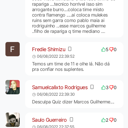
rapariga ....tecnico horrivel isso sim
arrogante burro....coloca time misto
contra flamengo .....ai coloca mulekes
ruins sem garra como pablo maia ai
rodriguinho ...esse marcos guilherme
..filho de rapariga q time mediano ....
Fredie Shimizu
5
0
06/08/2022 22:39:52
Temos um time de 11 e olhe lá. Não dá
pra confiar nos suplentes.
Samuelcalixto Rodrigues
3
0
06/08/2022 22:39:30
Desculpa Quiz dizer Marcos Guilherme....
Saulo Guerreiro
2
0
06/08/2022 22:37:55