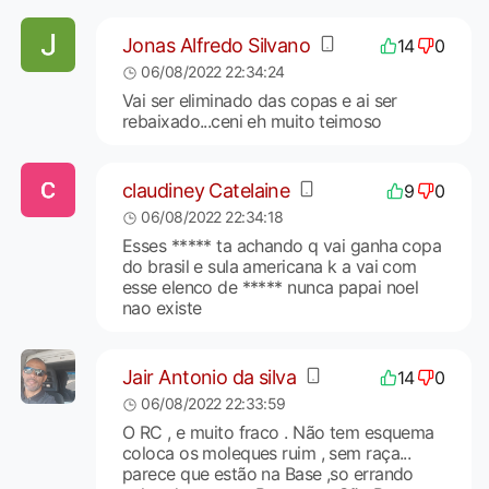
Jonas Alfredo Silvano
14
0
06/08/2022 22:34:24
Vai ser eliminado das copas e ai ser
rebaixado...ceni eh muito teimoso
claudiney Catelaine
9
0
06/08/2022 22:34:18
Esses ***** ta achando q vai ganha copa
do brasil e sula americana k a vai com
esse elenco de ***** nunca papai noel
nao existe
Jair Antonio da silva
14
0
06/08/2022 22:33:59
O RC , e muito fraco . Não tem esquema
coloca os moleques ruim , sem raça...
parece que estão na Base ,so errando