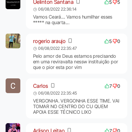
Uelinton Santana
5
5
06/08/2022 22:36:14
Vamos Ceará.... Vamos humilhar esses
***** na quarta....
rogerio araujo
5
0
06/08/2022 22:35:47
Pelo amor de Deus estamos precisando
em uma reviravalta nessw instituição por
que o pior esta por vim
Carlos
7
0
06/08/2022 22:35:45
VERGONHA. VERGONHA ESSE TIME. VAI
TOMAR NO CENTRO DO CU QUEM
APOIA ESSE TÉCNICO LIXO
Arlison Leitao
7
0