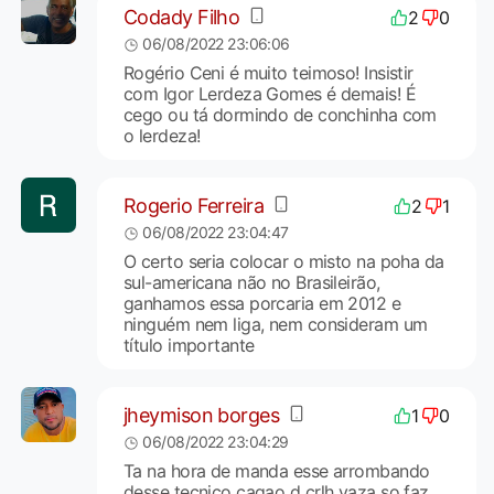
Codady Filho
2
0
06/08/2022 23:06:06
Rogério Ceni é muito teimoso! Insistir
com Igor Lerdeza Gomes é demais! É
cego ou tá dormindo de conchinha com
o lerdeza!
Rogerio Ferreira
2
1
06/08/2022 23:04:47
O certo seria colocar o misto na poha da
sul-americana não no Brasileirão,
ganhamos essa porcaria em 2012 e
ninguém nem liga, nem consideram um
título importante
jheymison borges
1
0
06/08/2022 23:04:29
Ta na hora de manda esse arrombando
desse tecnico cagao d crlh vaza so faz