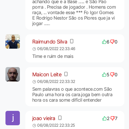
achando que e a Base ...... e São Pao
porra . Precisa de jogador . Homens com
raça, ... vontade esse *** Fo Igor Gomes
E Rodrigo Nestor São os Piores que ja vi
jogar ......
Raimundo Silva
6
0
06/08/2022 22:33:46
Time e ruim de mais
Maicon Leite
5
0
06/08/2022 22:33:32
Sem palavras o que acontece.com São
Paulo uma hora os cara.joga bem outra
hora os cara some difícil entender
joao vieira
2
7
06/08/2022 22:33:25