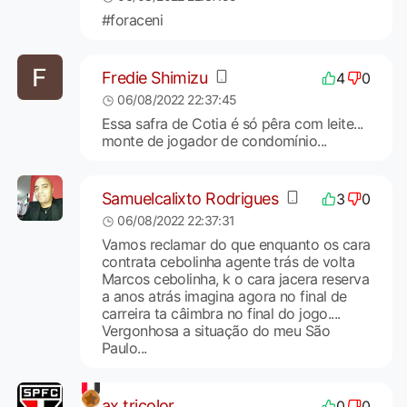
#foraceni
Fredie Shimizu
4
0
06/08/2022 22:37:45
Essa safra de Cotia é só pêra com leite...
monte de jogador de condomínio...
Samuelcalixto Rodrigues
3
0
06/08/2022 22:37:31
Vamos reclamar do que enquanto os cara
contrata cebolinha agente trás de volta
Marcos cebolinha, k o cara jacera reserva
a anos atrás imagina agora no final de
carreira ta câimbra no final do jogo....
Vergonhosa a situação do meu São
Paulo...
ax.tricolor
0
0