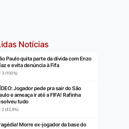
idas Notícias
ão Paulo quita parte da dívida com Enzo
íaz e evita denúncia à Fifa
3 (100%)
ÍDEO: Jogador pede pra sair do São
aulo e ameaça ir até a FIFA! Rafinha
esolveu tudo
2 (42,9%)
ragédia! Morre ex-jogador da base do