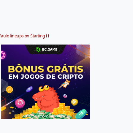
Paulo lineups on Starting11
Jogue com responsabilidade. 18+