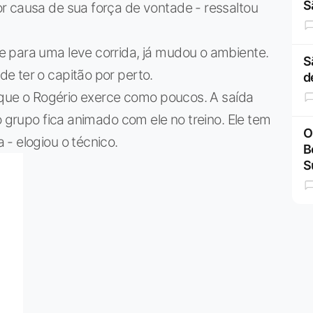
S
r causa de sua força de vontade - ressaltou
 para uma leve corrida, já mudou o ambiente.
S
e ter o capitão por perto.
d
a que o Rogério exerce como poucos. A saída
o grupo fica animado com ele no treino. Ele tem
O
- elogiou o técnico.
B
S