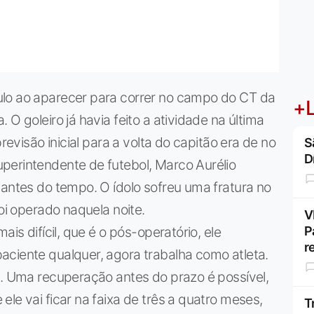
ulo ao aparecer para correr no campo do CT da
+L
O goleiro já havia feito a atividade na última
revisão inicial para a volta do capitão era de no
S
D
perintendente de futebol, Marco Aurélio
 antes do tempo. O ídolo sofreu uma fratura no
foi operado naquela noite.
V
ais difícil, que é o pós-operatório, ele
P
r
aciente qualquer, agora trabalha como atleta.
s. Uma recuperação antes do prazo é possível,
le vai ficar na faixa de três a quatro meses,
T