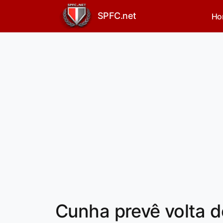
SPFC.net
Ho
Cunha prevê volta d