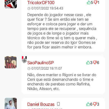
TricolorDF100
5
1
07/07/2022 19:54:43
Depende do jogador nesse caso , ele
quer ficar ? Se sim então ele tem se
esforçar e coloca para jogar e dar um
tempo para ele se recuperar , sequência
de jogos e de longe o jogador mais
técnico do time só q tem q querer mais ,
não pode ser reserva do Igor Gomes se
for para ficar assim melhor ir embora.
SaoPaulinoSP
3
6
07/07/2022 19:11:07
Não, deve manter o Rigoni e se livrar do
Ceni que está desmanchando o time e
enchendo de perebas como Rafinha,
Nikão, Alisson, etc.
Daniel Bouzas
6
3