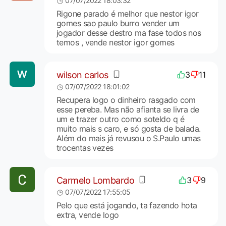
07/07/2022 18:03:32
Rigone parado é melhor que nestor igor
gomes sao paulo burro vender um
jogador desse destro ma fase todos nos
temos , vende nestor igor gomes
wilson carlos
3
11
07/07/2022 18:01:02
Recupera logo o dinheiro rasgado com
esse pereba. Mas não afianta se livra de
um e trazer outro como soteldo q é
muito mais s caro, e só gosta de balada.
Além do mais já revusou o S.Paulo umas
trocentas vezes
Carmelo Lombardo
3
9
07/07/2022 17:55:05
Pelo que está jogando, ta fazendo hota
extra, vende logo