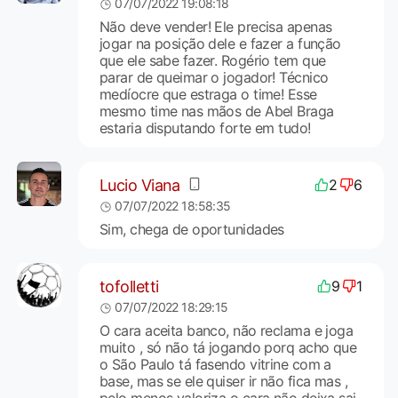
07/07/2022 19:08:18
Não deve vender! Ele precisa apenas
jogar na posição dele e fazer a função
que ele sabe fazer. Rogério tem que
parar de queimar o jogador! Técnico
medíocre que estraga o time! Esse
mesmo time nas mãos de Abel Braga
estaria disputando forte em tudo!
Lucio Viana
2
6
07/07/2022 18:58:35
Sim, chega de oportunidades
tofolletti
9
1
07/07/2022 18:29:15
O cara aceita banco, não reclama e joga
muito , só não tá jogando porq acho que
o São Paulo tá fasendo vitrine com a
base, mas se ele quiser ir não fica mas ,