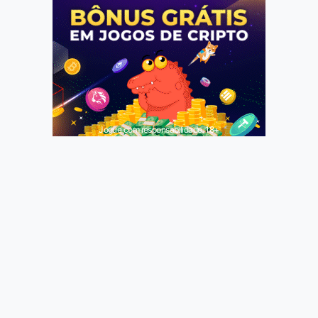
Jogue com responsabilidade. 18+