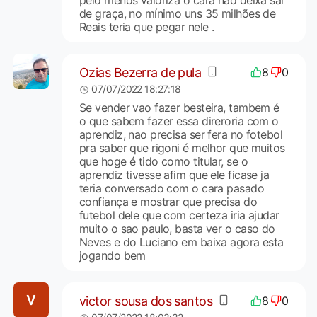
pelo menos valoriza o cara não deixa sai
de graça, no mínimo uns 35 milhões de
Reais teria que pegar nele .
Ozias Bezerra de pula
8
0
07/07/2022 18:27:18
Se vender vao fazer besteira, tambem é
o que sabem fazer essa direroria com o
aprendiz, nao precisa ser fera no fotebol
pra saber que rigoni é melhor que muitos
que hoge é tido como titular, se o
aprendiz tivesse afim que ele ficase ja
teria conversado com o cara pasado
confiança e mostrar que precisa do
futebol dele que com certeza iria ajudar
muito o sao paulo, basta ver o caso do
Neves e do Luciano em baixa agora esta
jogando bem
victor sousa dos santos
8
0